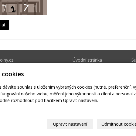
lny.cz
Úvodní stránka
Š
Kontakt
B
 cookies
Kontaktní formulář
Ka
s dáváte souhlas s uložením vybraných cookies (nutné, preferenční, 
© 2026
Pavel Fedor
–
|
Mapa webu
fungování našeho webu, měření jeho výkonnosti a cílení a personaliz
dně rozhodnout pod tlačítkem Upravit nastavení.
–
webové stránky
s AI,
doména
a
webhosting
u jediného 5★ registr
Upravit nastavení
Odmítnout cooki