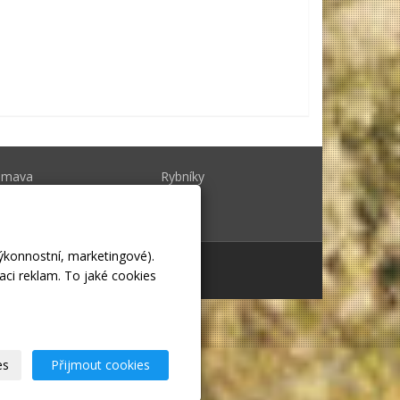
umava
Rybníky
erounka
lendáře
výkonnostní, marketingové).
aci reklam. To jaké cookies
átora v ČR
es
Přijmout cookies