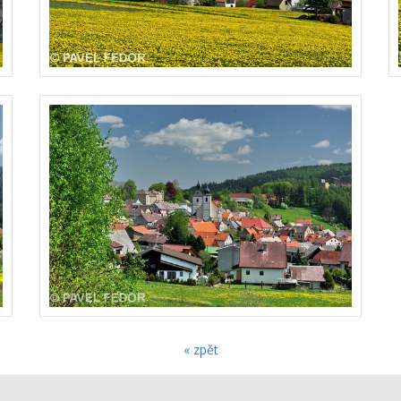
« zpět