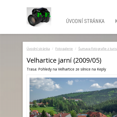
ÚVODNÍ STRÁNKA
Úvodní stránka
Fotogalerie
Šumava-fotografie z turis
Velhartice jarní (2009/05)
Trasa: Pohledy na Velhartice ze silnice na Keply