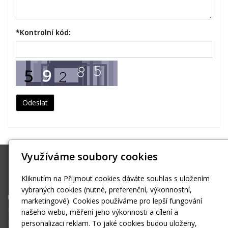
*
Kontrolní kód:
Využíváme soubory cookies
Pavel Fedor
Kliknutím na Přijmout cookies dáváte souhlas s uložením
pavez4@volny.cz
vybraných cookies (nutné, preferenční, výkonnostní,
Úvodní stránka
marketingové). Cookies používáme pro lepší fungování
Kontakt
našeho webu, měření jeho výkonnosti a cílení a
Kontaktní formulář
personalizaci reklam. To jaké cookies budou uloženy,