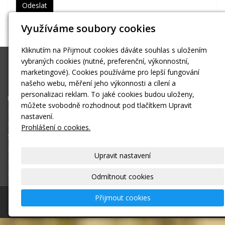
Využíváme soubory cookies
Kliknutím na Přijmout cookies dáváte souhlas s uložením
vybraných cookies (nutné, preferenční, výkonnostní,
Pavel Fedor
marketingové). Cookies používáme pro lepší fungování
pavez4@volny.cz
našeho webu, měření jeho výkonnosti a cílení a
personalizaci reklam. To jaké cookies budou uloženy,
Úvodní stránka
můžete svobodně rozhodnout pod tlačítkem Upravit
Kontakt
nastavení.
Kontaktní formulář
Prohlášení o cookies.
Šumava
Berounka
Upravit nastavení
Kalendáře
Rybníky
Odmítnout cookies
Přijmout cookies
© 2026
Pavel Fedor
–
|
Mapa webu