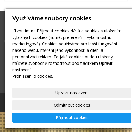
Využíváme soubory cookies
Pavel Fedor
Kliknutím na Přijmout cookies dáváte souhlas s uložením
pavez4@volny.cz
vybraných cookies (nutné, preferenční, výkonnostní,
Úvodní stránka
marketingové). Cookies používáme pro lepší fungování
Kontakt
našeho webu, měření jeho výkonnosti a cílení a
Kontaktní formulář
personalizaci reklam. To jaké cookies budou uloženy,
můžete svobodně rozhodnout pod tlačítkem Upravit
Šumava
nastavení.
Berounka
Prohlášení o cookies.
Kalendáře
Rybníky
Upravit nastavení
© 2026
Pavel Fedor
–
|
Mapa webu
Odmítnout cookies
Přijmout cookies
–
webové stránky
s AI,
doména
a
webhosting
u
jediného 5★ registrátora v ČR