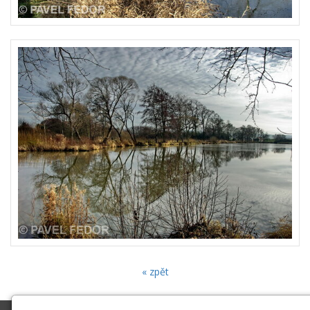
« zpět