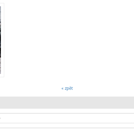
« zpět