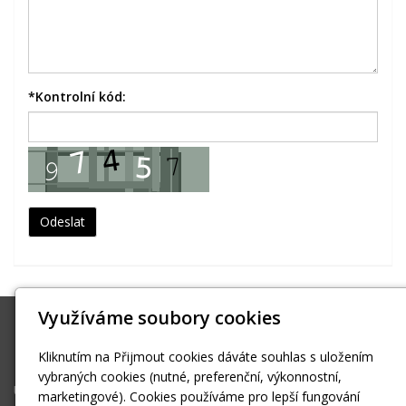
*
Kontrolní kód:
Využíváme soubory cookies
Pavel Fedor
Kliknutím na Přijmout cookies dáváte souhlas s uložením
pavez4@volny.cz
vybraných cookies (nutné, preferenční, výkonnostní,
Úvodní stránka
marketingové). Cookies používáme pro lepší fungování